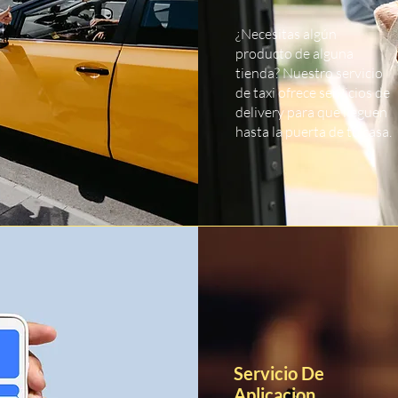
¿Necesitas algún
producto de alguna
tienda? Nuestro servicio
de taxi ofrece servicios de
delivery para que lleguen
hasta la puerta de tu casa.
Servicio De
Aplicacion