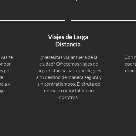
Viajes de Larga
Distancia
ivas te
¿Necesitas viajar fuera de la
Con n
or por
ciudad? Ofrecemos viajes de
podrá
es por
larga distancia para que llegues
exact
te
a tu destino de manera segura y
cia y
sin contratiempos. Disfruta de
je.
un viaje confortable con
nosotros.