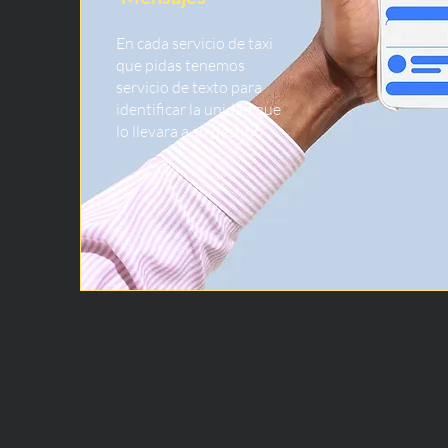
En cada servicio de taxi
que pidas tenemos
servicio de texto para
identificar la unidad que
lo llevara a su destino