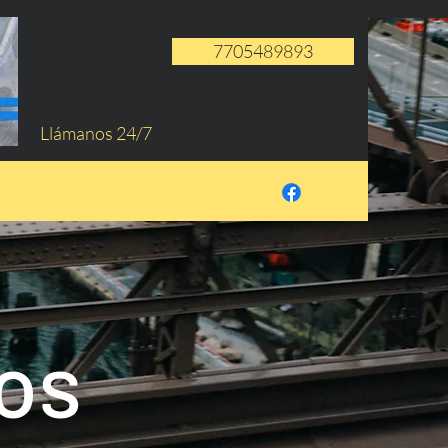
7705489893
Llámanos 24/7
os