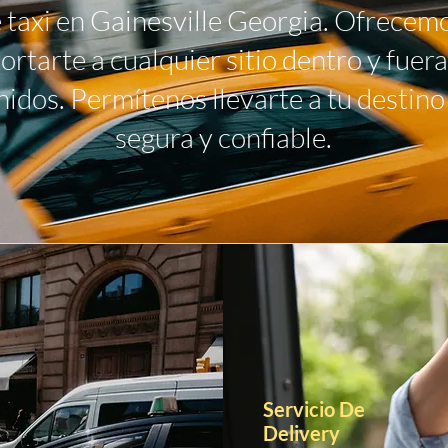
e taxi en Gainesville Georgia. Ofrecemo
ortarte a cualquier sitio dentro y fuera
idos. Permítenos llevarte a tu destin
segura y confiable.
Servicio De
Delivery